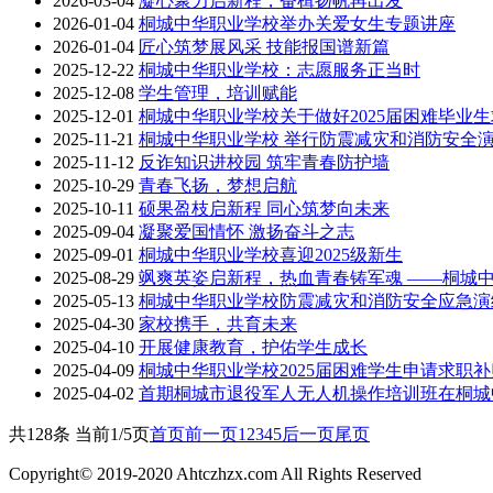
2026-03-04
凝心聚力启新程，奋楫扬帆再出发
2026-01-04
桐城中华职业学校举办关爱女生专题讲座
2026-01-04
匠心筑梦展风采 技能报国谱新篇
2025-12-22
桐城中华职业学校：志愿服务正当时
2025-12-08
学生管理，培训赋能
2025-12-01
桐城中华职业学校关于做好2025届困难毕业
2025-11-21
桐城中华职业学校 举行防震减灾和消防安全
2025-11-12
反诈知识进校园 筑牢青春防护墙
2025-10-29
青春飞扬，梦想启航
2025-10-11
硕果盈枝启新程 同心筑梦向未来
2025-09-04
凝聚爱国情怀 激扬奋斗之志
2025-09-01
桐城中华职业学校喜迎2025级新生
2025-08-29
飒爽英姿启新程，热血青春铸军魂 ——桐城中
2025-05-13
桐城中华职业学校防震减灾和消防安全应急演
2025-04-30
家校携手，共育未来
2025-04-10
开展健康教育，护佑学生成长
2025-04-09
桐城中华职业学校2025届困难学生申请求职补
2025-04-02
首期桐城市退役军人无人机操作培训班在桐城
共128条 当前1/5页
首页
前一页
1
2
3
4
5
后一页
尾页
Copyright© 2019-2020 Ahtczhzx.com All Rights Reserved